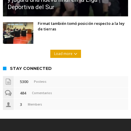
Deportiva del Sur
Firmat también tomó posición respecto a la ley
de tierras
Load more
STAY CONNECTED
5300
Posteos
484
Comentarios
3
Members