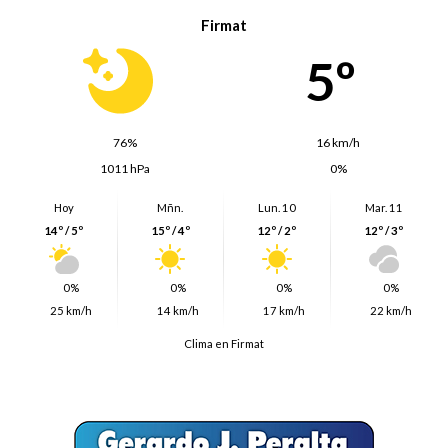
Firmat
5º
76%
16 km/h
1011 hPa
0%
Hoy
Mñn.
Lun. 10
Mar. 11
14º / 5º
15º / 4º
12º / 2º
12º / 3º
0%
0%
0%
0%
25 km/h
14 km/h
17 km/h
22 km/h
Clima en Firmat