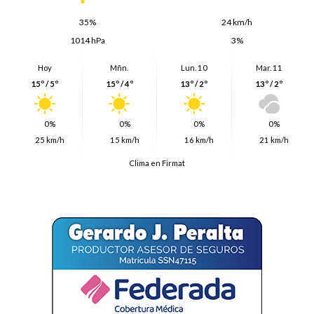
35%
24 km/h
1014 hPa
3%
Hoy
Mñn.
Lun. 10
Mar. 11
15º / 5º
15º / 4º
13º / 2º
13º / 2º
0%
0%
0%
0%
25 km/h
15 km/h
16 km/h
21 km/h
Clima en Firmat