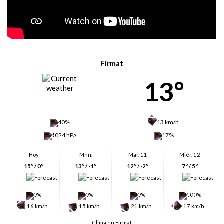
Firmat
13º
40%
13 km/h
1024 hPa
17%
Hoy
Mñn.
Mar. 11
Miér. 12
15º / 0º
13º / -1º
12º / -2º
7º / 5º
0%
0%
0%
100%
16 km/h
15 km/h
21 km/h
17 km/h
Clima en Firmat