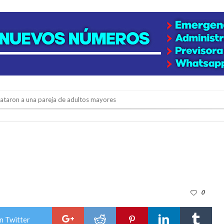
niataron a una pareja de adultos mayores
 EPI y el Hospital Vilela
colección de golosinas para agasajar a los niños en su día
lausura con agenda confirmada y planteles renovados
rmentas fuertes y ráfagas que podrían superar los 80 km/h
0
os mitos y analiza el impacto real en la región
n de la Expo Dose
n Twitter