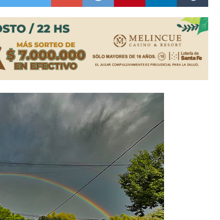
ón juvenil de malambo de Los Quirquinchos
es lluvias intensas