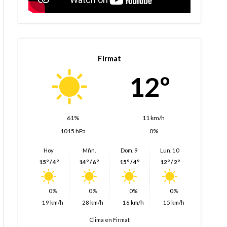
Firmat
12º
61%
11 km/h
1015 hPa
0%
Hoy
Mñn.
Dom. 9
Lun. 10
15º / 4º
14º / 6º
15º / 4º
12º / 2º
0%
0%
0%
0%
19 km/h
28 km/h
16 km/h
15 km/h
Clima en Firmat