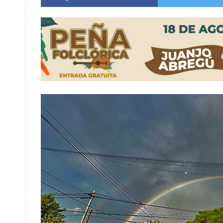
Distinguieron a Ramiro Maldonado, el campe
Villada: evalúan obras preventivas ante posibl