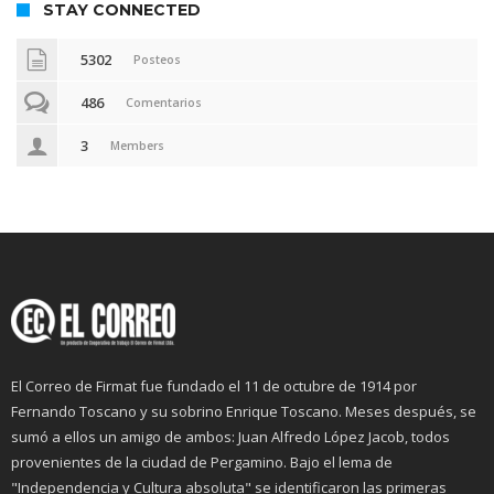
STAY CONNECTED
5302
Posteos
486
Comentarios
3
Members
El Correo de Firmat fue fundado el 11 de octubre de 1914 por
Fernando Toscano y su sobrino Enrique Toscano. Meses después, se
sumó a ellos un amigo de ambos: Juan Alfredo López Jacob, todos
provenientes de la ciudad de Pergamino. Bajo el lema de
"Independencia y Cultura absoluta" se identificaron las primeras