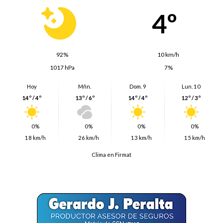
4º
92%
10 km/h
1017 hPa
7%
Hoy
Mñn.
Dom. 9
Lun. 10
14º / 4º
13º / 6º
14º / 4º
12º / 3º
0%
0%
0%
0%
18 km/h
26 km/h
13 km/h
15 km/h
Clima en Firmat