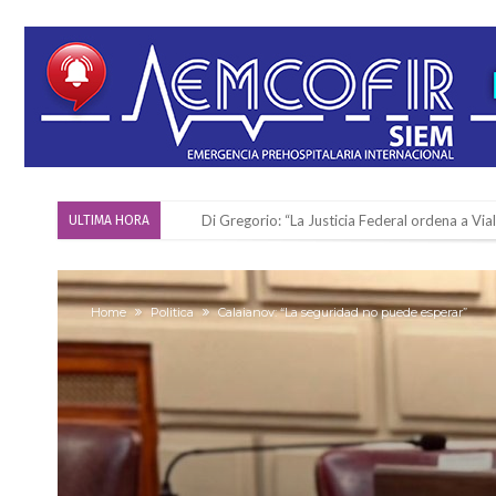
Di Gregorio: “La Justicia Federal ordena a Via
ULTIMA HORA
Reserva: Firmat F.B.C. venció a San Martín y ju
Firmat también tomó posición respecto a la le
Home
Politica
Calaianov: “La seguridad no puede esperar”
“La medicina nos salvó”: la emotiva historia d
Firmat será sede del segundo Torneo Regiona
Vassalli: en potencial y con fechas diferidas,
Firmat: avanza la investigación de dos emple
Villada: el viento provocó el desprendimiento 