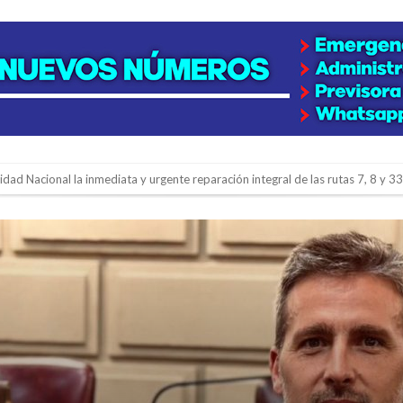
lidad Nacional la inmediata y urgente reparación integral de las rutas 7, 8 y 33
gará una nueva final en la Liga Deportiva del Sur
y de tierras
e la firmatense que se recibió de médica y se reencontró con el doctor que hi
l de Básquet 3×3 Inclusivo
 la empresa reformula sus anuncios a los trabajadores
adas del Juzgado de Faltas por presuntas irregularidades
del techo del galpón del ferrocarril