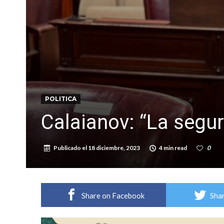
Violento robo en la zona rural de Firmat: ma
Colecta solidaria de juguetes en Firmat para el
POLITICA
Calaianov: “La segu
Publicado el
18 diciembre, 2023
4 min read
0
Share on Facebook
Shar