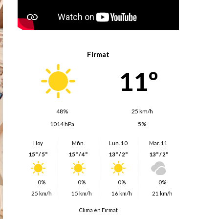
Firmat
11º
48%
25 km/h
1014 hPa
5%
Hoy
Mñn.
Lun. 10
Mar. 11
15º / 5º
15º / 4º
13º / 2º
13º / 2º
0%
0%
0%
0%
25 km/h
15 km/h
16 km/h
21 km/h
Clima en Firmat