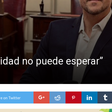
niataron a una pareja de adultos mayores
 EPI y el Hospital Vilela
ridad no puede esperar”
e on Twitter