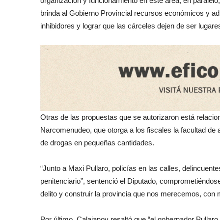
organización y funcionamiento en este área; en paralelo
brinda al Gobierno Provincial recursos económicos y adm
inhibidores y lograr que las cárceles dejen de ser lugar
Otras de las propuestas que se autorizaron está relacio
Narcomenudeo, que otorga a los fiscales la facultad de
de drogas en pequeñas cantidades.
“Junto a Maxi Pullaro, policías en las calles, delincuent
penitenciario”, sentenció el Diputado, comprometiéndos
delito y construir la provincia que nos merecemos, con
Por último, Calaianov resaltó que “el gobernador Pullar