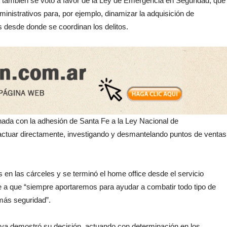
, también se votó a favor de la Ley de Emergencia en Seguridad, que
inistrativos para, por ejemplo, dinamizar la adquisición de
es desde donde se coordinan los delitos.
nada con la adhesión de Santa Fe a la Ley Nacional de
 actuar directamente, investigando y desmantelando puntos de ventas
es en las cárceles y se terminó el home office desde el servicio
e a que “siempre aportaremos para ayudar a combatir todo tipo de
 más seguridad”.
o ya demostró su decisión, actuando con determinación en los