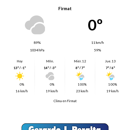
Firmat
0º
89%
11 km/h
1034 hPa
59%
Hoy
Mñn.
Miér. 12
Jue. 13
13º / -1º
14º / -3º
8º / 7º
7º / 6º
0%
0%
100%
100%
16 km/h
19 km/h
23 km/h
19 km/h
Clima en Firmat