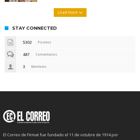
Load more
STAY CONNECTED
5302
Posteos
487
Comentarios
3
Members
El Correo de Firmat fue fundado el 11 de octubre de 1914 por