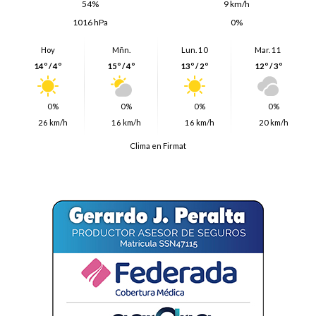
54%
9 km/h
1016 hPa
0%
Hoy
Mñn.
Lun. 10
Mar. 11
14º / 4º
15º / 4º
13º / 2º
12º / 3º
0%
0%
0%
0%
26 km/h
16 km/h
16 km/h
20 km/h
Clima en Firmat