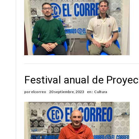
Festival anual de Proyec
por
elcorreo
20 septiembre, 2023
en :
Cultura