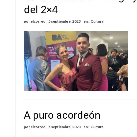
del 2×4
por
elcorreo
5 septiembre, 2023
en :
Cultura
A puro acordeón
por
elcorreo
5 septiembre, 2023
en :
Cultura