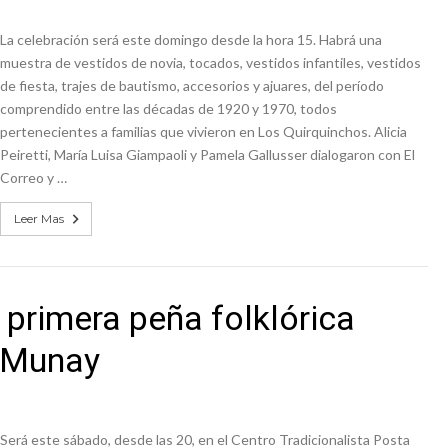
n David fue citada a la Selección Argentina
La celebración será este domingo desde la hora 15. Habrá una
e Casino Melincué
muestra de vestidos de novia, tocados, vestidos infantiles, vestidos
de fiesta, trajes de bautismo, accesorios y ajuares, del período
comprendido entre las décadas de 1920 y 1970, todos
pertenecientes a familias que vivieron en Los Quirquinchos. Alicia
Peiretti, María Luisa Giampaoli y Pamela Gallusser dialogaron con El
Correo y …
Leer Mas
 primera peña folklórica
o Munay
Será este sábado, desde las 20, en el Centro Tradicionalista Posta