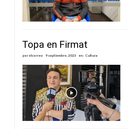
Topa en Firmat
por
elcorreo
9 septiembre, 2023
en :
Cultura