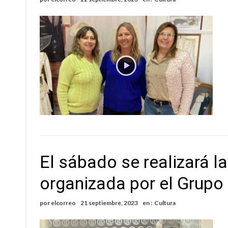
Sueño albiceleste: la arquera firmatense Jazmí
Roxana Carabajal dejó su huella en la peña d
El sábado se realizará la
organizada por el Grup
por
elcorreo
21 septiembre, 2023
en :
Cultura