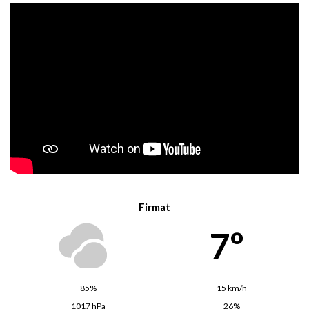
Firmat
7º
85%
15 km/h
1017 hPa
26%