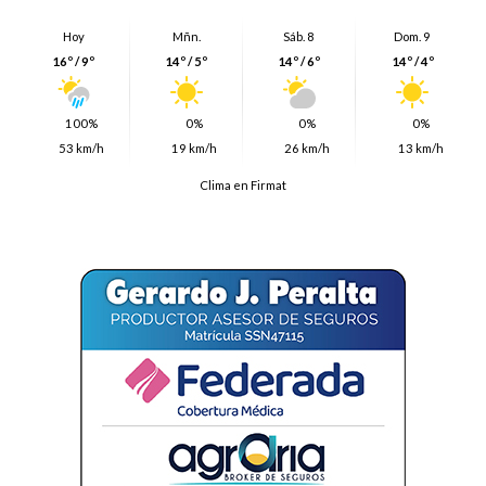
Hoy
Mñn.
Sáb. 8
Dom. 9
16º / 9º
14º / 5º
14º / 6º
14º / 4º
100%
0%
0%
0%
53 km/h
19 km/h
26 km/h
13 km/h
Clima en Firmat