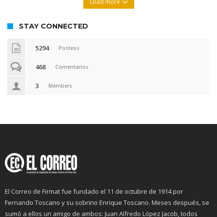
Load more
STAY CONNECTED
5294
Posteos
468
Comentarios
3
Members
El Correo de Firmat fue fundado el 11 de octubre de 1914 por
Fernando Toscano y su sobrino Enrique Toscano. Meses después, se
sumó a ellos un amigo de ambos: Juan Alfredo López Jacob, todos