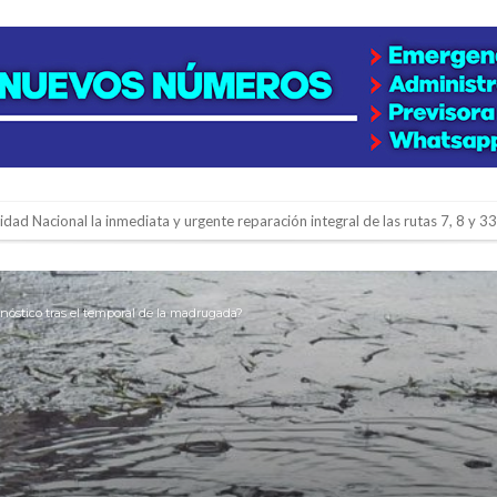
lidad Nacional la inmediata y urgente reparación integral de las rutas 7, 8 y 33
gará una nueva final en la Liga Deportiva del Sur
y de tierras
onóstico tras el temporal de la madrugada?
e la firmatense que se recibió de médica y se reencontró con el doctor que hi
l de Básquet 3×3 Inclusivo
 la empresa reformula sus anuncios a los trabajadores
adas del Juzgado de Faltas por presuntas irregularidades
del techo del galpón del ferrocarril