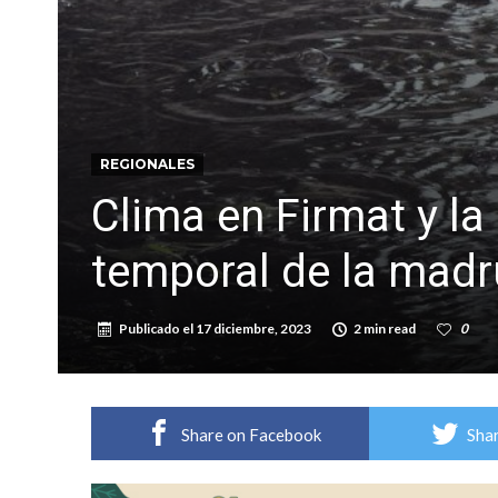
Violento robo en la zona rural de Firmat: ma
Colecta solidaria de juguetes en Firmat para el
REGIONALES
Clima en Firmat y la 
temporal de la mad
Publicado el
17 diciembre, 2023
2 min read
0
Share on Facebook
Shar