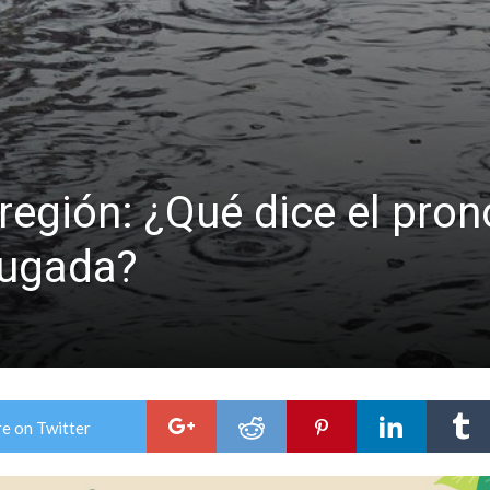
niataron a una pareja de adultos mayores
 EPI y el Hospital Vilela
región: ¿Qué dice el pronó
rugada?
e on Twitter