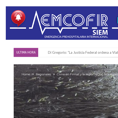
Di Gregorio: “La Justicia Federal ordena a Via
ULTIMA HORA
Reserva: Firmat F.B.C. venció a San Martín y ju
Firmat también tomó posición respecto a la le
Home
Regionales
Clima en Firmat y la región: ¿Qué dice el pr
“La medicina nos salvó”: la emotiva historia d
Firmat será sede del segundo Torneo Regiona
Vassalli: en potencial y con fechas diferidas,
Firmat: avanza la investigación de dos emple
Villada: el viento provocó el desprendimiento 