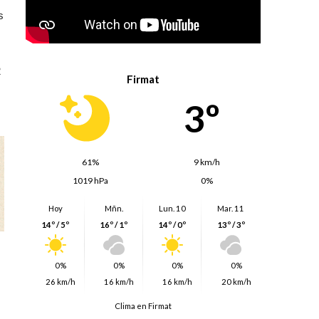
s
2
Firmat
3º
61%
9 km/h
1019 hPa
0%
Hoy
Mñn.
Lun. 10
Mar. 11
14º / 5º
16º / 1º
14º / 0º
13º / 3º
0%
0%
0%
0%
26 km/h
16 km/h
16 km/h
20 km/h
Clima en Firmat