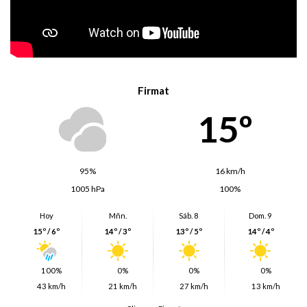
Firmat
15º
95%
16 km/h
1005 hPa
100%
Hoy
Mñn.
Sáb. 8
Dom. 9
15º / 6º
14º / 3º
13º / 5º
14º / 4º
100%
0%
0%
0%
43 km/h
21 km/h
27 km/h
13 km/h