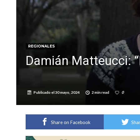
Firmat: “Codo a codo” lanza una campaña de re
Vuelve el básquet: este viernes arranca el C
REGIONALES
Damián Matteucci: “
Publicado el
30 mayo, 2024
2 min read
0
Share on Facebook
Shar