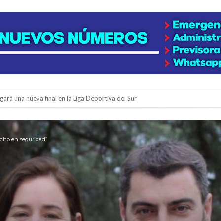
y de tierras
e la firmatense que se recibió de médica y se reencontró con el doctor que hi
l de Básquet 3×3 Inclusivo
ucho en seguridad”
 la empresa reformula sus anuncios a los trabajadores
adas del Juzgado de Faltas por presuntas irregularidades
del techo del galpón del ferrocarril
niataron a una pareja de adultos mayores
 EPI y el Hospital Vilela