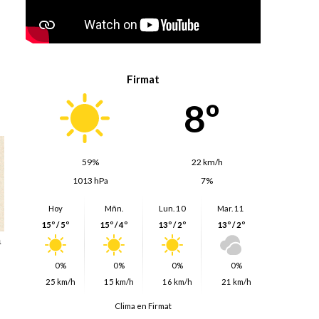
Firmat
8º
59%
22 km/h
1013 hPa
7%
Hoy
Mñn.
Lun. 10
Mar. 11
15º / 5º
15º / 4º
13º / 2º
13º / 2º
a
0%
0%
0%
0%
25 km/h
15 km/h
16 km/h
21 km/h
Clima en Firmat