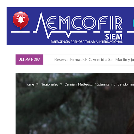
Firmat también tomó posición respecto a la le
ULTIMA HORA
“La medicina nos salvó”: la emotiva historia d
Firmat será sede del segundo Torneo Regiona
Home
Regionales
Damián Matteucci: “Estamos invirtiendo m
Vassalli: en potencial y con fechas diferidas,
Firmat: avanza la investigación de dos emple
Villada: el viento provocó el desprendimiento 
Violento robo en la zona rural de Firmat: ma
Colecta solidaria de juguetes en Firmat para el