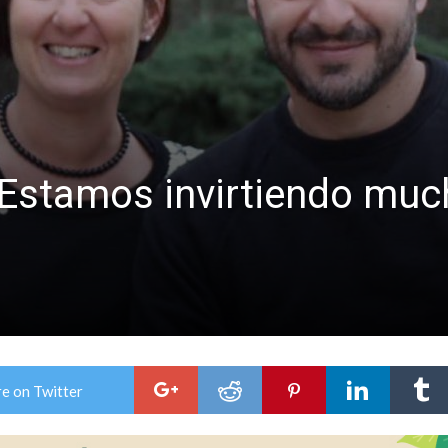
colección de golosinas para agasajar a los niños en su día
lausura con agenda confirmada y planteles renovados
Estamos invirtiendo muc
e on Twitter