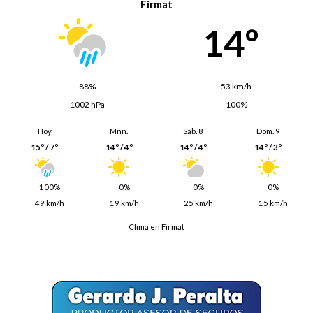
Firmat
14º
88%
53 km/h
1002 hPa
100%
Hoy
Mñn.
Sáb. 8
Dom. 9
15º / 7º
14º / 4º
14º / 4º
14º / 3º
100%
0%
0%
0%
49 km/h
19 km/h
25 km/h
15 km/h
Clima en Firmat