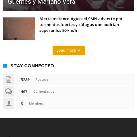
Güemes y Mariano Vera
Alerta meteorológico: el SMN advierte por
tormentas fuertes y ráfagas que podrían
superar los 80 km/h
Load more
STAY CONNECTED
5289
Posteos
467
Comentarios
3
Members