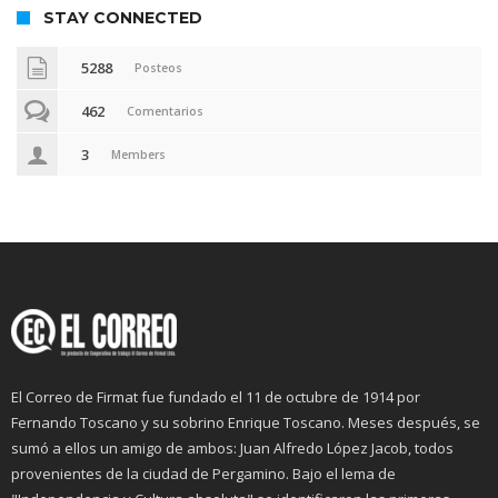
STAY CONNECTED
5288
Posteos
462
Comentarios
3
Members
El Correo de Firmat fue fundado el 11 de octubre de 1914 por
Fernando Toscano y su sobrino Enrique Toscano. Meses después, se
sumó a ellos un amigo de ambos: Juan Alfredo López Jacob, todos
provenientes de la ciudad de Pergamino. Bajo el lema de