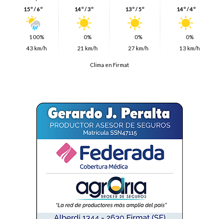
15º / 6º
14º / 3º
13º / 5º
14º / 4º
100%
0%
0%
0%
43 km/h
21 km/h
27 km/h
13 km/h
Clima en Firmat