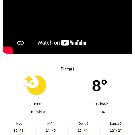
Firmat
8º
81%
12 km/h
1008 hPa
1%
Hoy
Mñn.
Dom. 9
Lun. 10
15º / 3º
14º / 5º
15º / 4º
12º / 2º