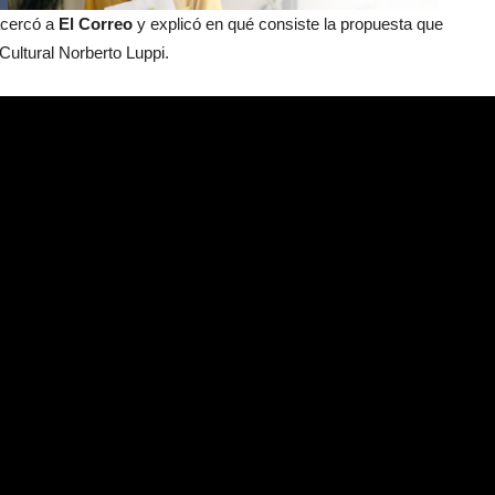
acercó a
El Correo
y explicó en qué consiste la propuesta que
Cultural Norberto Luppi.