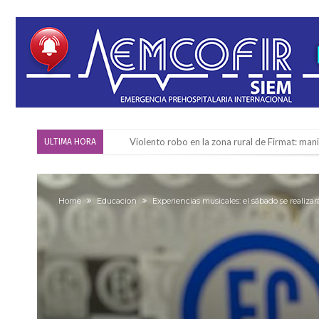
Violento robo en la zona rural de Firmat: ma
ULTIMA HORA
Colecta solidaria de juguetes en Firmat para el
Firmat: “Codo a codo” lanza una campaña de re
Home
Educacion
Experiencias musicales: el sábado se realizará
Vuelve el básquet: este viernes arranca el C
Güemes y Mariano Vera
Alerta meteorológico: el SMN advierte por to
¿Llega un “Súper Niño”?: De Benedictis aclara l
Cañada del Ucle se prepara para la 5ª edició