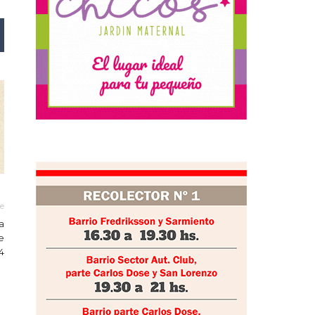
le
a
e
4