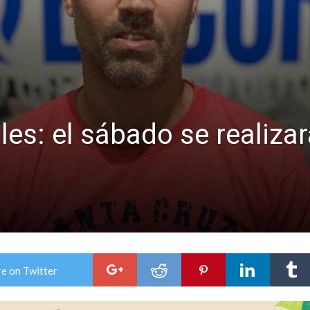
ón juvenil de malambo de Los Quirquinchos
es lluvias intensas
s: el sábado se realizará
e on Twitter