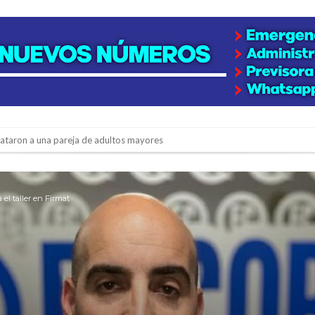
niataron a una pareja de adultos mayores
 EPI y el Hospital Vilela
colección de golosinas para agasajar a los niños en su día
 el taller en Firmat
lausura con agenda confirmada y planteles renovados
rmentas fuertes y ráfagas que podrían superar los 80 km/h
os mitos y analiza el impacto real en la región
n de la Expo Dose