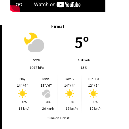
Firmat
5º
92%
10 km/h
1017 hPa
13%
Hoy
Mñn.
Dom. 9
Lun. 10
14º / 4º
13º / 6º
14º / 4º
12º / 3º
0%
0%
0%
0%
18 km/h
26 km/h
13 km/h
15 km/h
Clima en Firmat