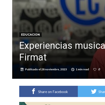
Distinguieron a Ramiro Maldonado, el campe
Villada: evalúan obras preventivas ante posibl
EDUCACION
Experiencias musicale
Firmat
Publicado el
28 noviembre, 2023
1 min read
0
Share on Facebook
Shar