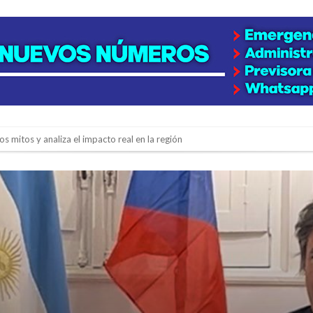
os mitos y analiza el impacto real en la región
n de la Expo Dose
ón juvenil de malambo de Los Quirquinchos
es lluvias intensas
n la licitación de cinco nuevas cuadras
para emprendedores
 Corre”
a japonesa en la Biblioteca Popular Nosotros