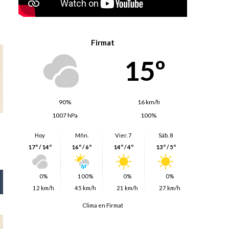
Firmat
15º
90%
16 km/h
1007 hPa
100%
Hoy
Mñn.
Vier. 7
Sáb. 8
17º / 14º
16º / 6º
14º / 4º
13º / 5º
0%
100%
0%
0%
12 km/h
45 km/h
21 km/h
27 km/h
Clima en Firmat