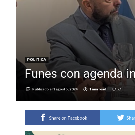
Sueño albiceleste: la arquera firmatense Jazmí
Roxana Carabajal dejó su huella en la peña d
POLITICA
Funes con agenda in
Publicado el
1 agosto, 2024
1 min read
0
Share on Facebook
Shar