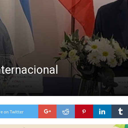
n David fue citada a la Selección Argentina
e Casino Melincué
ternacional
e on Twitter