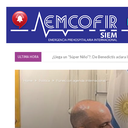
¿Llega un “Súper Niño”?: De Benedictis aclara l
ULTIMA HORA
Cañada del Ucle se prepara para la 5ª edició
Distinguieron a Ramiro Maldonado, el campe
Home
Politica
Funes con agenda internacional
Villada: evalúan obras preventivas ante posibl
Elortondo: avanza el plan de pavimentación co
Chovet realizó el primer taller de coaching 
Confirmaron la fecha de la maratón “Gödeken
Comienza una mesa de lectura sobre literatur