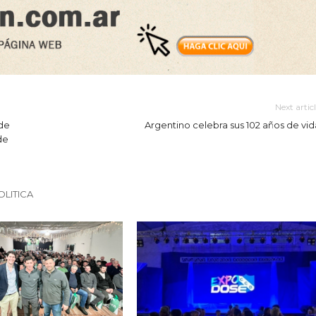
Next artic
 de
Argentino celebra sus 102 años de vid
de
OLITICA