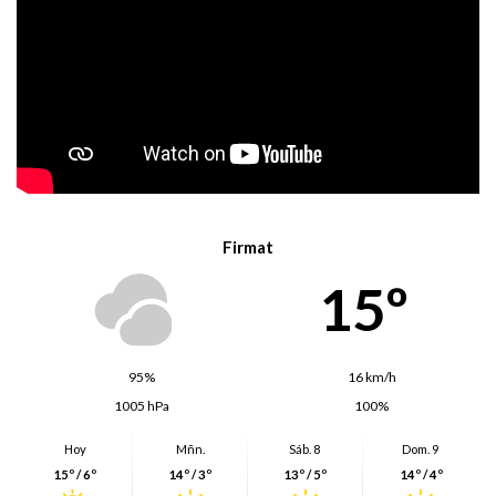
Firmat
15º
95%
16 km/h
1005 hPa
100%
Hoy
Mñn.
Sáb. 8
Dom. 9
15º / 6º
14º / 3º
13º / 5º
14º / 4º