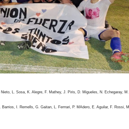
 Nieto, L. Sosa, K. Alegre, F. Mathey, J. Piris, D. Migueles, N. Echegaray, M.
arrios, I. Remells, G. Gaitan, L. Ferrrari, P. MAdero, E. Aguilar, F. Rossi, M