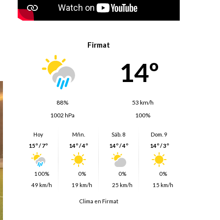
Firmat
14º
88%
53 km/h
1002 hPa
100%
Hoy
Mñn.
Sáb. 8
Dom. 9
15º / 7º
14º / 4º
14º / 4º
14º / 3º
100%
0%
0%
0%
49 km/h
19 km/h
25 km/h
15 km/h
Clima en Firmat