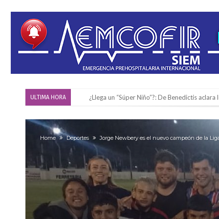
Cañada del Ucle se prepara para la 5ª edició
ULTIMA HORA
Distinguieron a Ramiro Maldonado, el campe
Villada: evalúan obras preventivas ante posibl
Home
Deportes
Jorge Newbery es el nuevo campeón de la Lig
Elortondo: avanza el plan de pavimentación co
Chovet realizó el primer taller de coaching 
Confirmaron la fecha de la maratón “Gödeken
Comienza una mesa de lectura sobre literatur
Sueño albiceleste: la arquera firmatense Jazmí