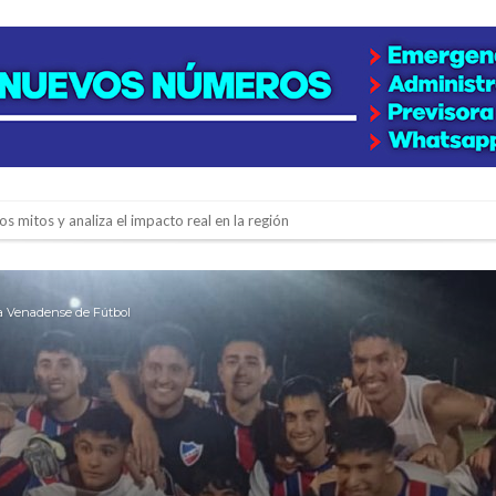
n de la Expo Dose
ón juvenil de malambo de Los Quirquinchos
es lluvias intensas
a Venadense de Fútbol
n la licitación de cinco nuevas cuadras
para emprendedores
 Corre”
a japonesa en la Biblioteca Popular Nosotros
n David fue citada a la Selección Argentina