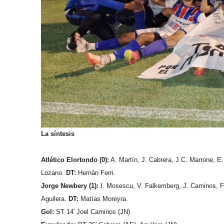
La síntesis
Atlético Elortondo (0):
A. Martín, J. Cabrera, J.C. Marrone, E.
Lozano.
DT:
Hernán Ferri.
Jorge Newbery (1):
I. Mosescu, V. Falkemberg, J. Caminos, F. B
Aguilera.
DT:
Matías Moreyra.
Gol:
ST 14′ Joel Caminos (JN)