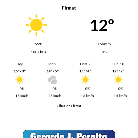
Firmat
12º
59%
16 km/h
1007 hPa
0%
Hoy
Mñn.
Dom. 9
Lun. 10
15º / 3º
14º / 5º
15º / 4º
12º / 2º
0%
0%
0%
0%
18 km/h
28 km/h
16 km/h
15 km/h
Clima en Firmat