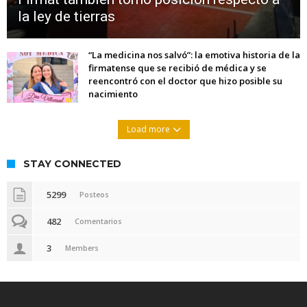
la ley de tierras
“La medicina nos salvó”: la emotiva historia de la
firmatense que se recibió de médica y se
reencontró con el doctor que hizo posible su
nacimiento
Load more
STAY CONNECTED
5299
Posteos
482
Comentarios
3
Members