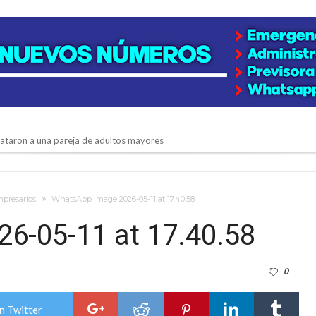
niataron a una pareja de adultos mayores
 EPI y el Hospital Vilela
colección de golosinas para agasajar a los niños en su día
mpresarios
WhatsApp Image 2026-05-11 at 17.40.58
lausura con agenda confirmada y planteles renovados
6-05-11 at 17.40.58
rmentas fuertes y ráfagas que podrían superar los 80 km/h
0
os mitos y analiza el impacto real en la región
n de la Expo Dose
n Twitter