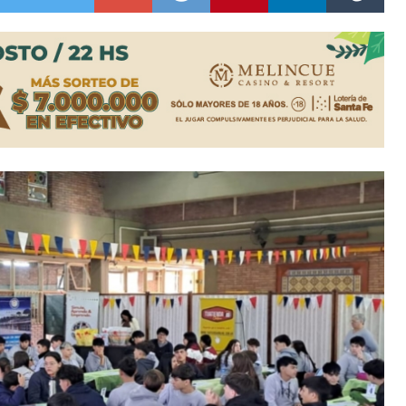
ón juvenil de malambo de Los Quirquinchos
es lluvias intensas