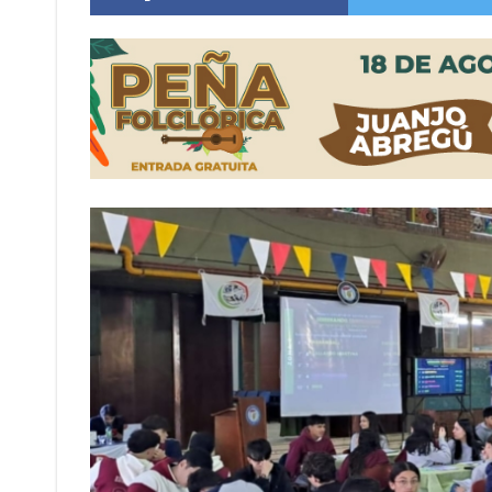
Distinguieron a Ramiro Maldonado, el campe
Villada: evalúan obras preventivas ante posibl