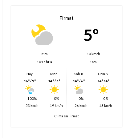
Firmat
5º
91%
10 km/h
1017 hPa
16%
Hoy
Mñn.
Sáb. 8
Dom. 9
16º / 9º
14º / 5º
14º / 6º
14º / 4º
100%
0%
0%
0%
53 km/h
19 km/h
26 km/h
13 km/h
Clima en Firmat