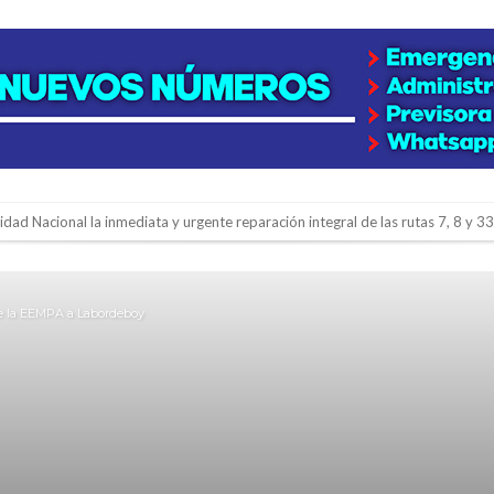
lidad Nacional la inmediata y urgente reparación integral de las rutas 7, 8 y 33
gará una nueva final en la Liga Deportiva del Sur
y de tierras
de la EEMPA a Labordeboy
e la firmatense que se recibió de médica y se reencontró con el doctor que hi
l de Básquet 3×3 Inclusivo
 la empresa reformula sus anuncios a los trabajadores
adas del Juzgado de Faltas por presuntas irregularidades
del techo del galpón del ferrocarril