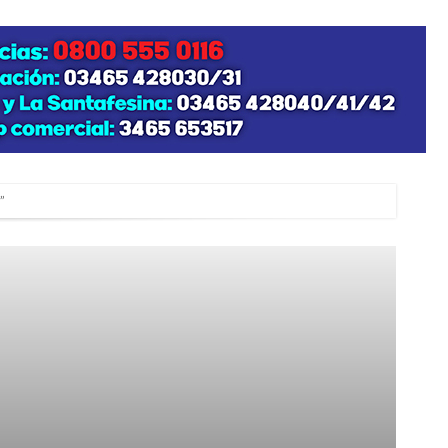
”
zo posible su nacimiento