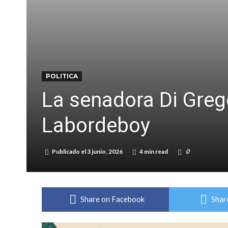
Violento robo en la zona rural de Firmat: ma
Colecta solidaria de juguetes en Firmat para el
POLITICA
La senadora Di Greg
Labordeboy
Publicado el
3 junio, 2026
4 min read
0
Share on Facebook
Shar