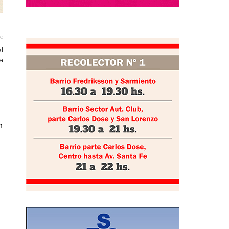
le
l
a
n