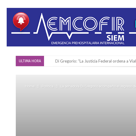
Di Gregorio: “La Justicia Federal ordena a Via
ULTIMA HORA
Reserva: Firmat F.B.C. venció a San Martín y ju
Firmat también tomó posición respecto a la le
Home
Politica
La senadora Di Gregorio acompañó el regreso 
“La medicina nos salvó”: la emotiva historia d
Firmat será sede del segundo Torneo Regiona
Vassalli: en potencial y con fechas diferidas,
Firmat: avanza la investigación de dos emple
Villada: el viento provocó el desprendimiento 