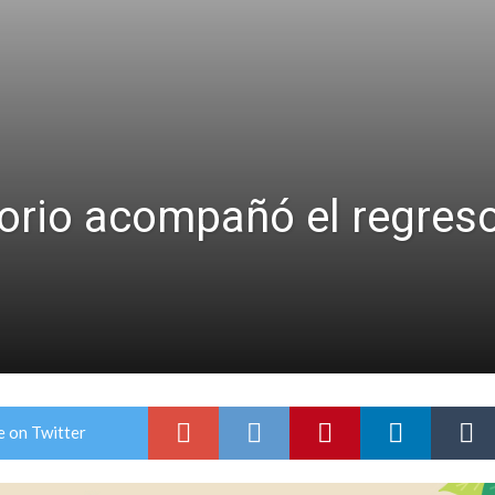
niataron a una pareja de adultos mayores
 EPI y el Hospital Vilela
orio acompañó el regres
e on Twitter