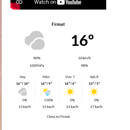
Firmat
16º
80%
10 km/h
1009 hPa
98%
Hoy
Mñn.
Vier. 7
Sáb. 8
16º / 14º
16º / 9º
14º / 4º
13º / 5º
0%
100%
0%
0%
13 km/h
53 km/h
23 km/h
27 km/h
Clima en Firmat