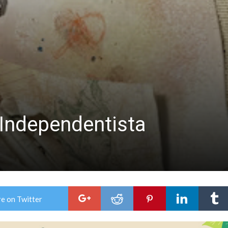
e Casino Melincué
ipitaciones para el sur santafesino
 Independentista
e on Twitter