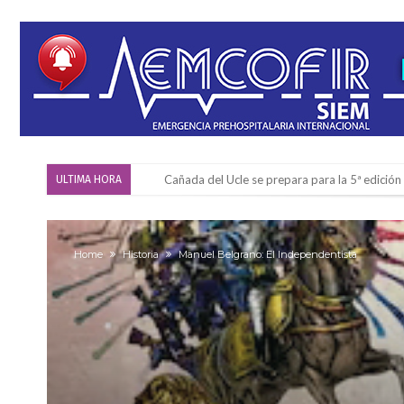
Cañada del Ucle se prepara para la 5ª edició
ULTIMA HORA
Distinguieron a Ramiro Maldonado, el campe
Villada: evalúan obras preventivas ante posibl
Home
Historia
Manuel Belgrano: El Independentista
Elortondo: avanza el plan de pavimentación co
Chovet realizó el primer taller de coaching 
Confirmaron la fecha de la maratón “Gödeken
Comienza una mesa de lectura sobre literatur
Sueño albiceleste: la arquera firmatense Jazmí