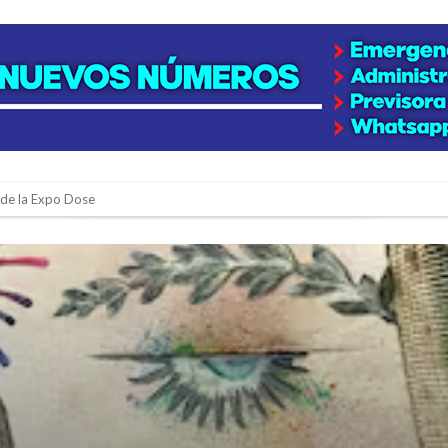
n de la Expo Dose
ón juvenil de malambo de Los Quirquinchos
es lluvias intensas
n la licitación de cinco nuevas cuadras
para emprendedores
 Corre”
a japonesa en la Biblioteca Popular Nosotros
n David fue citada a la Selección Argentina