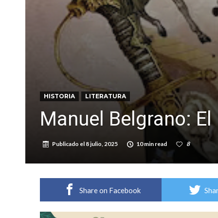
Roxana Carabajal dejó su huella en la peña d
Clima: comienza un trimestre cálido y con prec
HISTORIA
LITERATURA
Manuel Belgrano: El
Publicado el
8 julio, 2025
10 min read
8
Share on Facebook
Shar