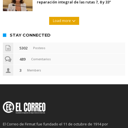
reparación integral de las rutas 7, 8 y 33”
Load more
STAY CONNECTED
5302
Posteos
489
Comentarios
3
Members
El Correo de Firmat fue fundado el 11 de octubre de 1914 por