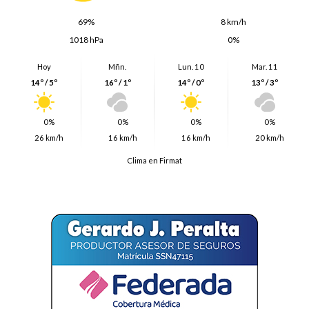
69%
8 km/h
1018 hPa
0%
Hoy
Mñn.
Lun. 10
Mar. 11
14º / 5º
16º / 1º
14º / 0º
13º / 3º
0%
0%
0%
0%
26 km/h
16 km/h
16 km/h
20 km/h
Clima en Firmat