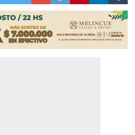
n de la Expo Dose
ón juvenil de malambo de Los Quirquinchos