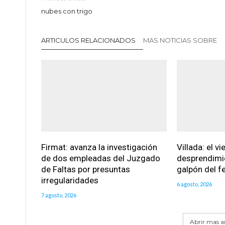
nubes con trigo
ARTICULOS RELACIONADOS
MAS NOTICIAS SOBRE
Firmat: avanza la investigación
Villada: el v
de dos empleadas del Juzgado
desprendimie
de Faltas por presuntas
galpón del fe
irregularidades
6 agosto, 2026
7 agosto, 2026
Abrir mas ar