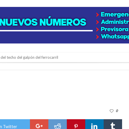
del techo del galpón del ferrocarril
niataron a una pareja de adultos mayores
 EPI y el Hospital Vilela
colección de golosinas para agasajar a los niños en su día
lausura con agenda confirmada y planteles renovados
0
rmentas fuertes y ráfagas que podrían superar los 80 km/h
os mitos y analiza el impacto real en la región
n Twitter