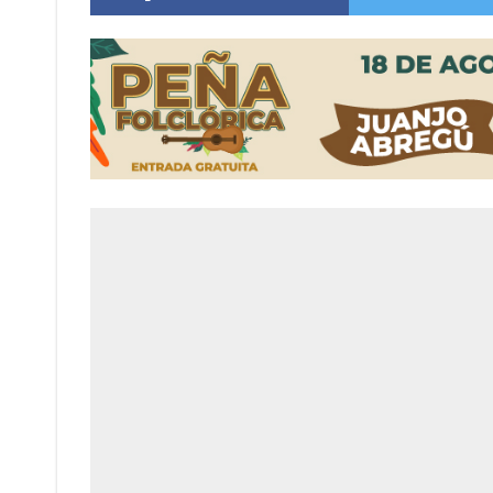
Cañada del Ucle se prepara para la 5ª edició
Distinguieron a Ramiro Maldonado, el campe