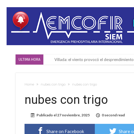
Villada: el viento provocó el desprendimiento 
ULTIMA HORA
Violento robo en la zona rural de Firmat: ma
Colecta solidaria de juguetes en Firmat para el
Home
nubes con trigo
nubes con trigo
Firmat: “Codo a codo” lanza una campaña de re
nubes con trigo
Vuelve el básquet: este viernes arranca el C
Güemes y Mariano Vera
Publicado el
27 noviembre, 2025
0 second read
Alerta meteorológico: el SMN advierte por to
¿Llega un “Súper Niño”?: De Benedictis aclara l
Share on Facebook
Share o