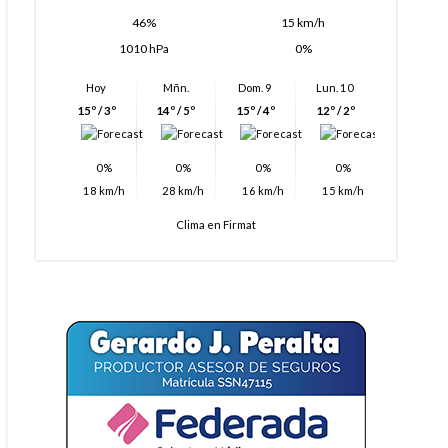
46%
15 km/h
1010 hPa
0%
Hoy
Mñn.
Dom. 9
Lun. 10
15º / 3º
14º / 5º
15º / 4º
12º / 2º
0%
0%
0%
0%
18 km/h
28 km/h
16 km/h
15 km/h
Clima en Firmat