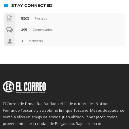
STAY CONNECTED
5303
Posteos
495
Comentarios
3
Members
El Correo de Firmat fue fundado el 11 de octubre de 1914 por
Fernando Toscano y su sobrino Enrique Toscano. Meses después, se
sumó a ellos un amigo de ambos: Juan Alfredo López Jacob, todos
provenientes de la ciudad de Pergamino. Bajo el lema de