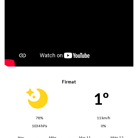
Firmat
1º
78%
11 km/h
1034 hPa
0%
Hoy
Mñn.
Mar. 11
Miér. 12