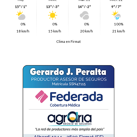
15º / 1º
13º / -3º
14º / -2º
9º / 7º
0%
0%
0%
100%
18 km/h
15 km/h
20 km/h
21 km/h
Clima en Firmat