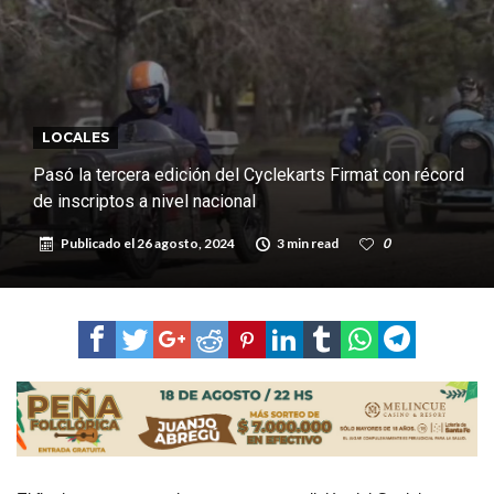
Faltas por presuntas irregularidades
Villada: el viento provocó el desprendimiento del techo del galpón
del ferrocarril
Violento robo en la zona rural de Firmat: maniataron a una pareja de
adultos mayores
LOCALES
Pasó la tercera edición del Cyclekarts Firmat con récord
de inscriptos a nivel nacional
Publicado el
26 agosto, 2024
3 min read
0