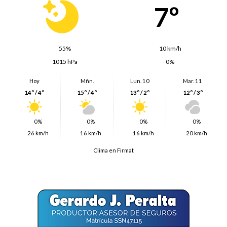
7º
55%
10 km/h
1015 hPa
0%
Hoy
Mñn.
Lun. 10
Mar. 11
14º / 4º
15º / 4º
13º / 2º
12º / 3º
0%
0%
0%
0%
26 km/h
16 km/h
16 km/h
20 km/h
Clima en Firmat