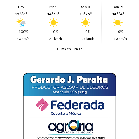
Hoy
Mñn.
Sáb. 8
Dom. 9
15º / 6º
14º / 3º
13º / 5º
14º / 4º
100%
0%
0%
0%
43 km/h
21 km/h
27 km/h
13 km/h
Clima en Firmat