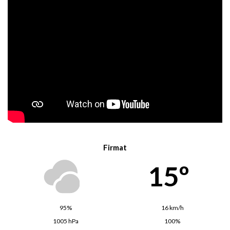
Firmat
15º
95%
16 km/h
1005 hPa
100%