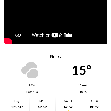
Firmat
15º
94%
18 km/h
1006 hPa
100%
Hoy
Mñn.
Vier. 7
Sáb. 8
17º / 14º
16º / 6º
14º / 4º
13º / 5º