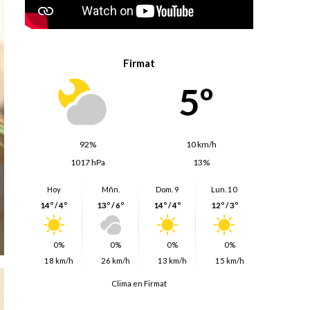
Firmat
5º
92%
10 km/h
1017 hPa
13%
Hoy
Mñn.
Dom. 9
Lun. 10
14º / 4º
13º / 6º
14º / 4º
12º / 3º
0%
0%
0%
0%
18 km/h
26 km/h
13 km/h
15 km/h
Clima en Firmat