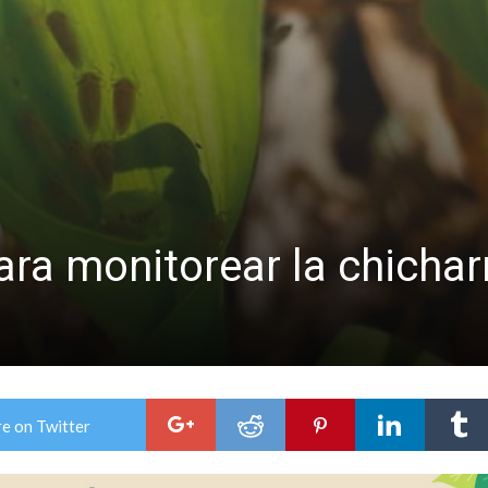
es lluvias intensas
ra monitorear la chicharr
e on Twitter