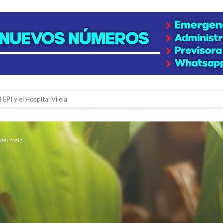
 EPI y el Hospital Vilela
colección de golosinas para agasajar a los niños en su día
lausura con agenda confirmada y planteles renovados
 del maíz
rmentas fuertes y ráfagas que podrían superar los 80 km/h
os mitos y analiza el impacto real en la región
n de la Expo Dose
ón juvenil de malambo de Los Quirquinchos