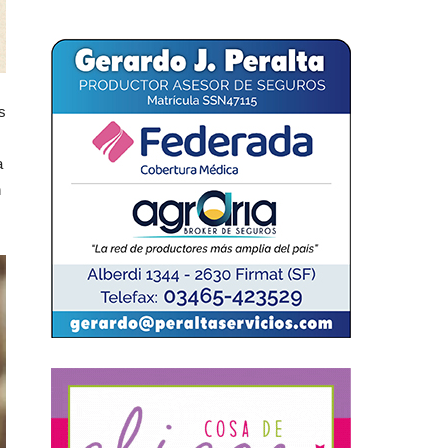
s
a
n