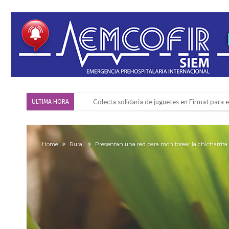
Colecta solidaria de juguetes en Firmat para el
ULTIMA HORA
Firmat: “Codo a codo” lanza una campaña de re
Vuelve el básquet: este viernes arranca el C
Home
Rural
Presentan una red para monitorear la chicharrita
Güemes y Mariano Vera
Alerta meteorológico: el SMN advierte por to
¿Llega un “Súper Niño”?: De Benedictis aclara l
Cañada del Ucle se prepara para la 5ª edició
Distinguieron a Ramiro Maldonado, el campe