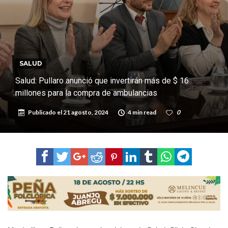
impacto real en la región
Cañada del Ucle se prepara para la 5ª edición de la Expo Dose
Distinguieron a Ramiro Maldonado, el campeón juvenil de malambo
de Los Quirquinchos
Villada: evalúan obras preventivas ante posibles lluvias intensas
SALUD
Salud: Pullaro anunció que invertirán más de $ 16
millones para la compra de ambulancias
Publicado el
21 agosto, 2024
4 min read
0