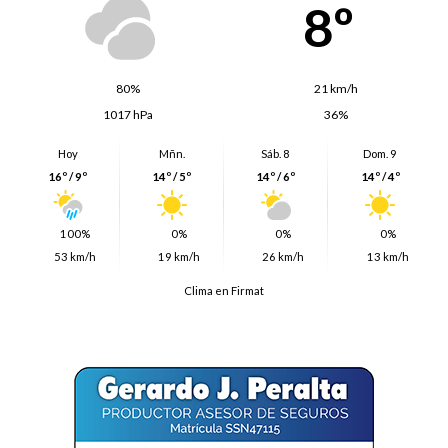
8º
80%
21 km/h
1017 hPa
36%
Hoy
Mñn.
Sáb. 8
Dom. 9
16º / 9º
14º / 5º
14º / 6º
14º / 4º
100%
0%
0%
0%
53 km/h
19 km/h
26 km/h
13 km/h
Clima en Firmat