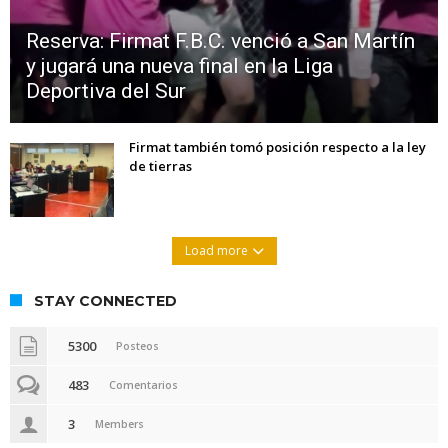
Reserva: Firmat F.B.C. venció a San Martín
y jugará una nueva final en la Liga
Deportiva del Sur
Firmat también tomó posición respecto a la ley
de tierras
Load more
STAY CONNECTED
5300
Posteos
483
Comentarios
3
Members