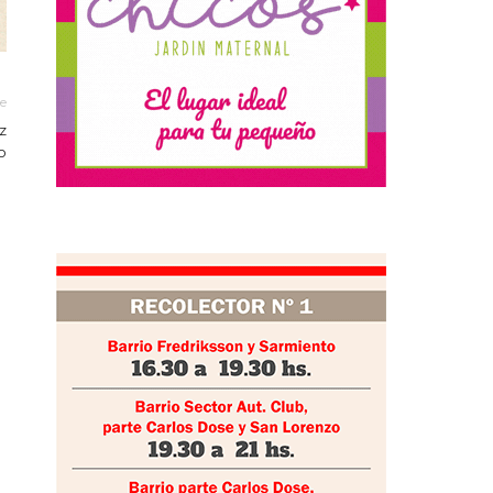
le
z
o