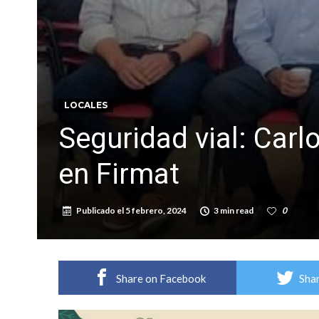
Villada: evalúan obras preventivas ante posibl
Elortondo: avanza el plan de pavimentación co
LOCALES
Seguridad vial: Carl
en Firmat
Publicado el
5 febrero, 2024
3 min read
0
Share on Facebook
Shar