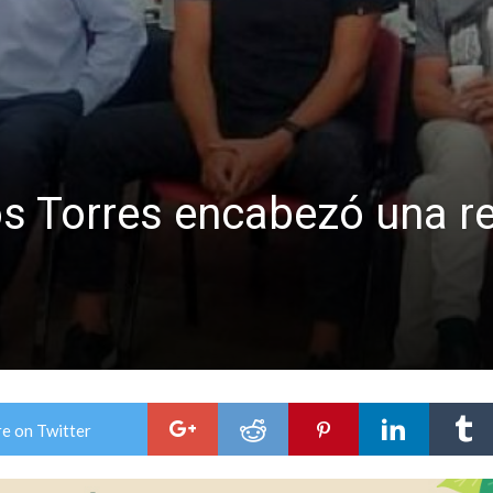
es lluvias intensas
n la licitación de cinco nuevas cuadras
os Torres encabezó una r
e on Twitter