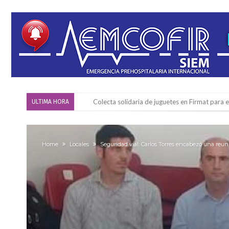
Colecta solidaria de juguetes en Firmat para el
ULTIMA HORA
Firmat: “Codo a codo” lanza una campaña de re
Vuelve el básquet: este viernes arranca el C
Home
Locales
Seguridad vial: Carlos Torres encabezó una reu
Güemes y Mariano Vera
Alerta meteorológico: el SMN advierte por to
¿Llega un “Súper Niño”?: De Benedictis aclara l
Cañada del Ucle se prepara para la 5ª edició
Distinguieron a Ramiro Maldonado, el campe