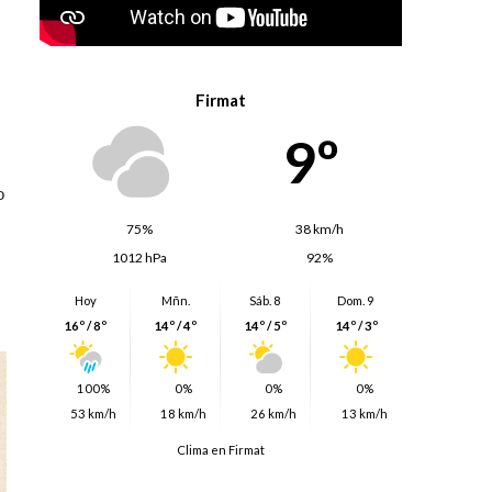
Firmat
9º
o
75%
38 km/h
1012 hPa
92%
Hoy
Mñn.
Sáb. 8
Dom. 9
16º / 8º
14º / 4º
14º / 5º
14º / 3º
100%
0%
0%
0%
53 km/h
18 km/h
26 km/h
13 km/h
Clima en Firmat