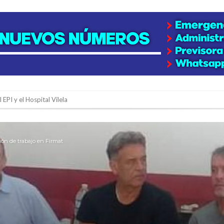
 EPI y el Hospital Vilela
colección de golosinas para agasajar a los niños en su día
lausura con agenda confirmada y planteles renovados
nión de trabajo en Firmat
rmentas fuertes y ráfagas que podrían superar los 80 km/h
os mitos y analiza el impacto real en la región
n de la Expo Dose
ón juvenil de malambo de Los Quirquinchos