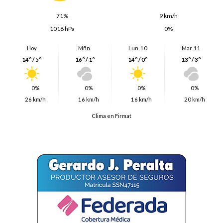
71%
9 km/h
1018 hPa
0%
Hoy
Mñn.
Lun. 10
Mar. 11
14º / 5º
16º / 1º
14º / 0º
13º / 3º
0%
0%
0%
0%
26 km/h
16 km/h
16 km/h
20 km/h
Clima en Firmat