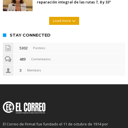
reparación integral de las rutas 7, 8 y 33”
Load more
STAY CONNECTED
5302
Posteos
489
Comentarios
3
Members
El Correo de Firmat fue fundado el 11 de octubre de 1914 por