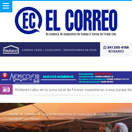
Violento robo en la zona rural de Firmat: maniataron a una pareja de
adultos mayores
Colecta solidaria de juguetes en Firmat para el EPI y el Hospital
Vilela
Firmat: “Codo a codo” lanza una campaña de recolección de
Home
Locales
Vigilia de Malvinas: en memoria de aquellos que
lucharon con fervor
golosinas para agasajar a los niños en su día
Vuelve el básquet: este viernes arranca el Clausura con agenda
confirmada y planteles renovados
Güemes y Mariano Vera