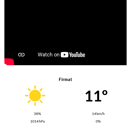
Firmat
11º
38%
14 km/h
1014 hPa
0%