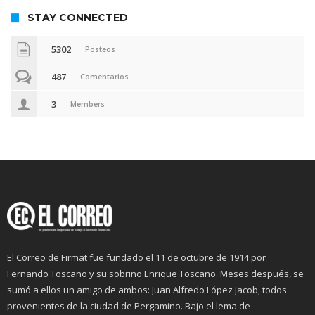
STAY CONNECTED
5302
Posteos
487
Comentarios
3
Members
El Correo de Firmat fue fundado el 11 de octubre de 1914 por
Fernando Toscano y su sobrino Enrique Toscano. Meses después, se
sumó a ellos un amigo de ambos: Juan Alfredo López Jacob, todos
provenientes de la ciudad de Pergamino. Bajo el lema de