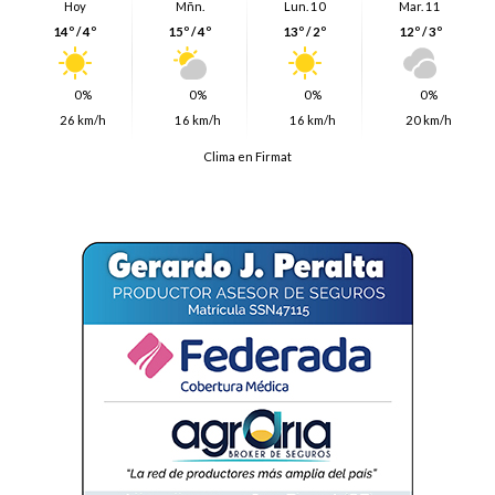
Hoy
Mñn.
Lun. 10
Mar. 11
14º / 4º
15º / 4º
13º / 2º
12º / 3º
0%
0%
0%
0%
26 km/h
16 km/h
16 km/h
20 km/h
Clima en Firmat