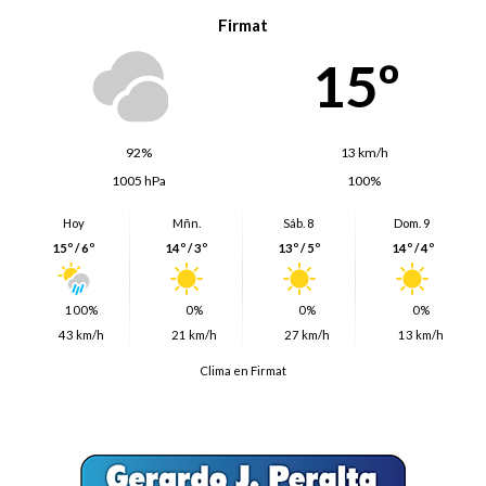
Firmat
15º
92%
13 km/h
1005 hPa
100%
Hoy
Mñn.
Sáb. 8
Dom. 9
15º / 6º
14º / 3º
13º / 5º
14º / 4º
100%
0%
0%
0%
43 km/h
21 km/h
27 km/h
13 km/h
Clima en Firmat