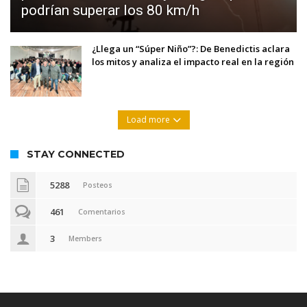
podrían superar los 80 km/h
¿Llega un “Súper Niño”?: De Benedictis aclara
los mitos y analiza el impacto real en la región
Load more
STAY CONNECTED
5288
Posteos
461
Comentarios
3
Members