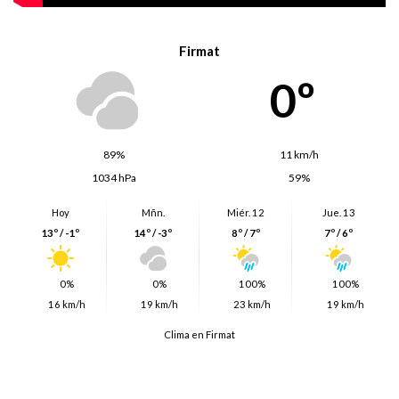
Firmat
0º
89%
11 km/h
1034 hPa
59%
Hoy
Mñn.
Miér. 12
Jue. 13
13º / -1º
14º / -3º
8º / 7º
7º / 6º
0%
0%
100%
100%
16 km/h
19 km/h
23 km/h
19 km/h
Clima en Firmat