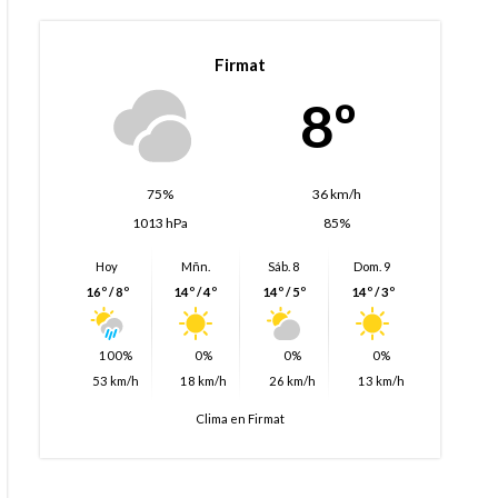
Firmat
8º
75%
36 km/h
1013 hPa
85%
Hoy
Mñn.
Sáb. 8
Dom. 9
16º / 8º
14º / 4º
14º / 5º
14º / 3º
100%
0%
0%
0%
53 km/h
18 km/h
26 km/h
13 km/h
Clima en Firmat