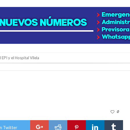
 EPI y el Hospital Vilela
colección de golosinas para agasajar a los niños en su día
lausura con agenda confirmada y planteles renovados
rmentas fuertes y ráfagas que podrían superar los 80 km/h
os mitos y analiza el impacto real en la región
0
n de la Expo Dose
ón juvenil de malambo de Los Quirquinchos
n Twitter