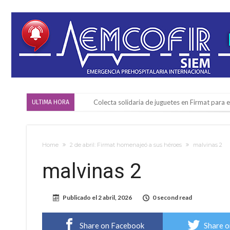
Colecta solidaria de juguetes en Firmat para el
ULTIMA HORA
Firmat: “Codo a codo” lanza una campaña de re
Vuelve el básquet: este viernes arranca el C
Home
2 de abril: Firmat homenajeó a sus héroes
malvinas 2
Güemes y Mariano Vera
malvinas 2
Alerta meteorológico: el SMN advierte por to
¿Llega un “Súper Niño”?: De Benedictis aclara l
Publicado el
2 abril, 2026
0 second read
Cañada del Ucle se prepara para la 5ª edició
Distinguieron a Ramiro Maldonado, el campe
Share on Facebook
Share o