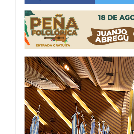
Villada: evalúan obras preventivas ante posibl
Elortondo: avanza el plan de pavimentación co