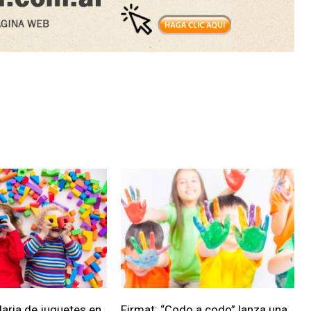
daria de juguetes en
Firmat: “Codo a codo” lanza una