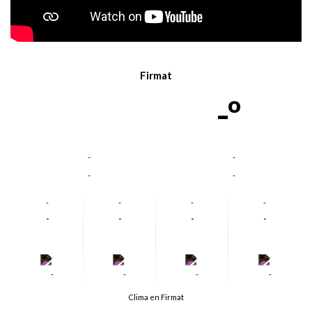
Firmat
-º
-
-
-
-
-
-
-
-
-
-
-
-
-
-
-
-
-
-
-
-
Clima en Firmat