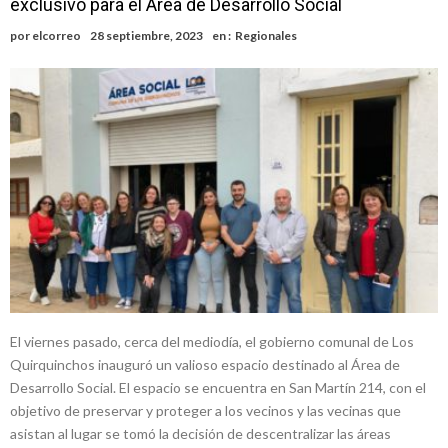
exclusivo para el Área de Desarrollo Social
ráfagas que podrían superar los 80 km/h
¿Llega un “Súper Niño”?: De Benedictis aclara los mitos y analiza el
por
elcorreo
28 septiembre, 2023
en :
Regionales
impacto real en la región
Cañada del Ucle se prepara para la 5ª edición de la Expo Dose
Distinguieron a Ramiro Maldonado, el campeón juvenil de malambo
de Los Quirquinchos
Villada: evalúan obras preventivas ante posibles lluvias intensas
Elortondo: avanza el plan de pavimentación con la licitación de cinco
nuevas cuadras
El viernes pasado, cerca del mediodía, el gobierno comunal de Los
Quirquinchos inauguró un valioso espacio destinado al Área de
Desarrollo Social. El espacio se encuentra en San Martín 214, con el
objetivo de preservar y proteger a los vecinos y las vecinas que
asistan al lugar se tomó la decisión de descentralizar las áreas