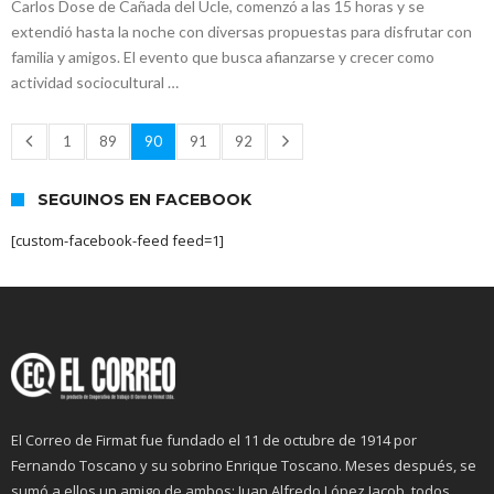
Carlos Dose de Cañada del Ucle, comenzó a las 15 horas y se
extendió hasta la noche con diversas propuestas para disfrutar con
familia y amigos. El evento que busca afianzarse y crecer como
actividad sociocultural …
1
89
90
91
92
SEGUINOS EN FACEBOOK
[custom-facebook-feed feed=1]
El Correo de Firmat fue fundado el 11 de octubre de 1914 por
Fernando Toscano y su sobrino Enrique Toscano. Meses después, se
sumó a ellos un amigo de ambos: Juan Alfredo López Jacob, todos