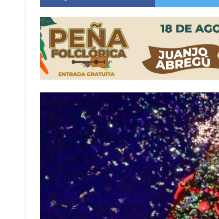
Sueño albiceleste: la arquera firmatense Jazmí
Roxana Carabajal dejó su huella en la peña d