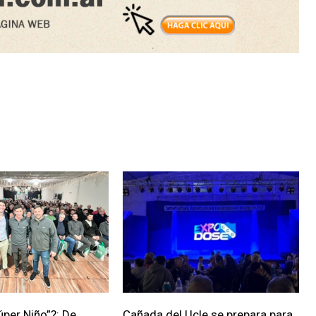
úper Niño”?: De
Cañada del Ucle se prepara para