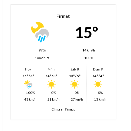
Firmat
15º
97%
14 km/h
1002 hPa
100%
Hoy
Mñn.
Sáb. 8
Dom. 9
15º / 6º
14º / 3º
13º / 5º
14º / 4º
100%
0%
0%
0%
43 km/h
21 km/h
27 km/h
13 km/h
Clima en Firmat