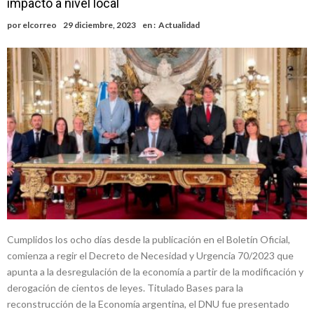
impacto a nivel local
del ferrocarril
Violento robo en la zona rural de Firmat: maniataron a una pareja de
por
elcorreo
29 diciembre, 2023
en :
Actualidad
adultos mayores
Colecta solidaria de juguetes en Firmat para el EPI y el Hospital
Vilela
Firmat: “Codo a codo” lanza una campaña de recolección de
golosinas para agasajar a los niños en su día
Vuelve el básquet: este viernes arranca el Clausura con agenda
confirmada y planteles renovados
Güemes y Mariano Vera
Cumplidos los ocho días desde la publicación en el Boletín Oficial,
comienza a regir el Decreto de Necesidad y Urgencia 70/2023 que
apunta a la desregulación de la economía a partir de la modificación y
derogación de cientos de leyes. Titulado Bases para la
reconstrucción de la Economía argentina, el DNU fue presentado