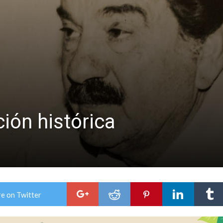
n David fue citada a la Selección Argentina
e Casino Melincué
ión histórica
e on Twitter