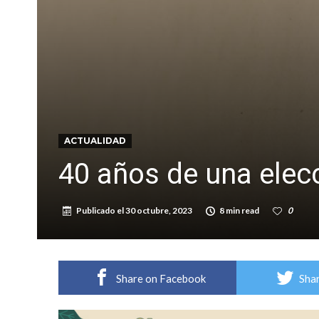
Sueño albiceleste: la arquera firmatense Jazmí
Roxana Carabajal dejó su huella en la peña d
ACTUALIDAD
40 años de una elecc
Publicado el
30 octubre, 2023
8 min read
0
Share on Facebook
Shar