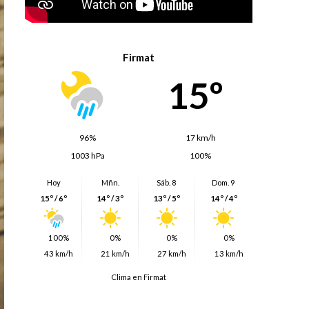
Firmat
15º
96%
17 km/h
1003 hPa
100%
Hoy
Mñn.
Sáb. 8
Dom. 9
15º / 6º
14º / 3º
13º / 5º
14º / 4º
100%
0%
0%
0%
43 km/h
21 km/h
27 km/h
13 km/h
Clima en Firmat