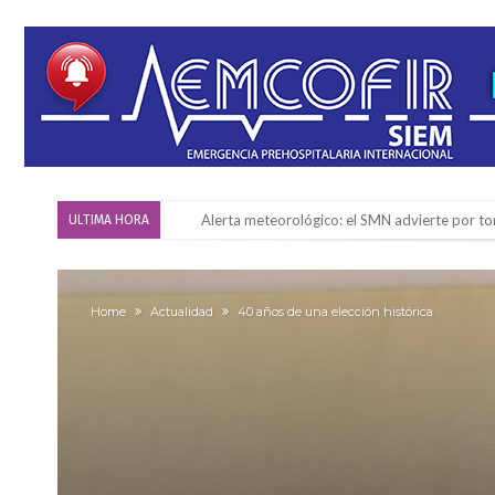
¿Llega un “Súper Niño”?: De Benedictis aclara l
ULTIMA HORA
Cañada del Ucle se prepara para la 5ª edició
Distinguieron a Ramiro Maldonado, el campe
Home
Actualidad
40 años de una elección histórica
Villada: evalúan obras preventivas ante posibl
Elortondo: avanza el plan de pavimentación co
Chovet realizó el primer taller de coaching 
Confirmaron la fecha de la maratón “Gödeken
Comienza una mesa de lectura sobre literatur