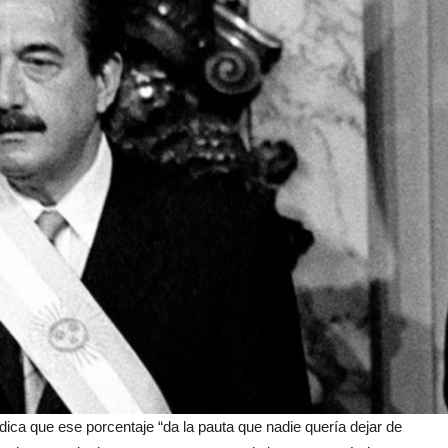
ndica que ese porcentaje “da la pauta que nadie quería dejar de