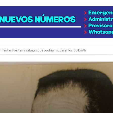
os mitos y analiza el impacto real en la región
n de la Expo Dose
ón juvenil de malambo de Los Quirquinchos
es lluvias intensas
n la licitación de cinco nuevas cuadras
para emprendedores
 Corre”
a japonesa en la Biblioteca Popular Nosotros